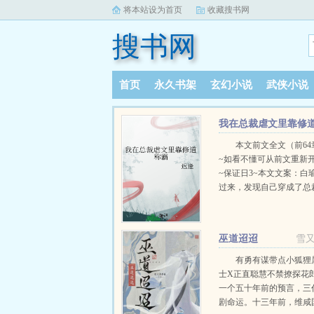
将本站设为首页
收藏搜书网
搜书网
首页
永久书架
玄幻小说
武侠小说
阅读记录
我在总裁虐文里靠修
称霸
本文前文全文（前64
~如看不懂可从前文重新
~保证日3~本文文案：白
过来，发现自己穿成了总
那个被替换了十八年、流
惨无比的真千金。 这真
还是这本总裁虐文里的女
巫道迢迢
雪
流落在外孤苦无依就不说
了还要被那个狗总裁挖心
有勇有谋带点小狐狸
虐，就连大结局都是得了
士X正直聪慧不禁撩探花
而死。 面对剧情，
一个五十年前的预言，三
······我可去你的吧
剧命运。十三年前，维咸
一代天师传人，修善恶道