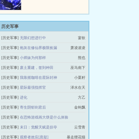
的亲人吗？“妈妈希望你做一个强
—— 所以她睁眼时…
大的人，拥有独立于世间的勇气和
能力。”—本文文案—围棋九段棋
手苏水，因为吃错父亲研发的药物
而意外穿越，变成了一名星际孤
历史军事
女。不仅无父无母，还无名无姓。
[历史军事]
无限幻想进行中
宴钦
苏水看着录取通知书上名字那栏的
一个“666”的编号，贫民窟出生的
[历史军事]
炮灰在修仙界极限捡漏
萧凌凌凌
孩子不配拥有姓名？捡了几天破烂
后，意外发…
[历史军事]
小师妹为何那样
熊也
[历史军事]
废土重建，签到种田
巫马南下
[历史军事]
我靠摇咖啡在星际封神
小栗籽
[历史军事]
星际最强指挥官
泽水在天
[历史军事]
进化
方乙
[历史军事]
寄生阴郁剑君后
金钩飘
[历史军事]
在恐怖游戏画大饼是什么体验
[历史军事]
末日：觉醒天赋是掠夺
打破碗草草
云雪青
[历史军事]
观察者效应[悬疑]
暴走狸花猫