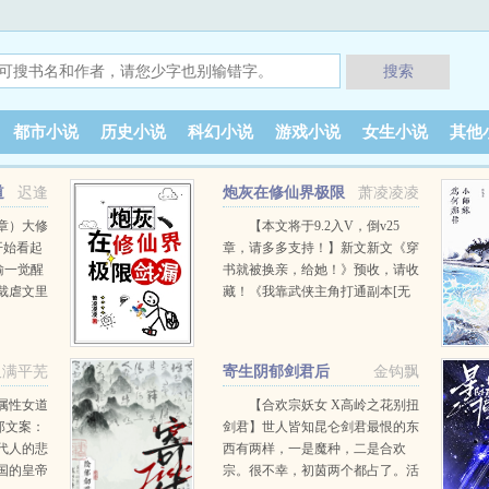
搜索
都市小说
历史小说
科幻小说
游戏小说
女生小说
其他
道
迟逢
炮灰在修仙界极限
萧凌凌凌
捡漏
章）大修
【本文将于9.2入V，倒v25
开始看起
章，请多多支持！】新文新文《穿
瑜一觉醒
书就被换亲，给她！》预收，请收
裁虐文里
藏！《我靠武侠主角打通副本[无
落在外凄
限]》正在更新中，感谢小可爱观
千金竟然
看！旧文《在名著世界当貔貅
主，从小
[综]》《成为人生赢家的对照组[快
又满平芜
寄生阴郁剑君后
金钩飘
了，回来
穿]》《带着房子穿了,可我黑户啊
挖肝的
[快穿]》已完结！ 许茴是个炮灰，
属性女道
【合欢宗妖女 X高岭之花别扭
癌症凄惨
一家人用生命衬托女主的好运和高
郎文案：
剑君】世人皆知昆仑剑君最恨的东
白瑜：
贵。 穿越后，炮灰体质依旧顽
代人的悲
西有两样，一是魔种，二是合欢
！ 她堂堂
固，好不容易找到的躯体也能被穿
国的皇帝
宗。很不幸，初茵两个都占了。活
，注定要
书女抢走，只能在废材五灵根的炮