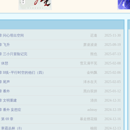
风的楚国
着时，她以他未婚妻的名义进入了
灰…
陷为勾结
合欢宗，成了他的眼中钉。死之
忌惮楚国
后，她又成了寄生于他的魔种，成
与一众巫
了他的肉中刺。郁九如发现，此女
禁巫令之
如传闻一般贪得无厌、满口谎言、
后，京城
水性杨花。故而杀她之时，不曾手
5章 问心塔出空间
迟逢
2025-11-30
尘封的往
软。面对她的哀求，他冷漠
往日的真
道：“你不该强占婚约，死后更不
章 飞升
萧凌凌凌
2025-09-19
于两个似
该缠上我。”这样的魔，即便死
了，那也是造福苍生。发…
5章 三小只冒险记完
熊也
2025-07-13
章 休憩
雪又满平芜
2025-02-08
2章 If线~平行时空的他们（四）
金钩飘
2025-02-06
章 尾声
泽水在天
2025-02-05
章 番外
黑白双拼
2025-01-12
7章 文明重建
清供
2024-12-31
7章 番外 妄想症
ashtray
2024-12-19
 第 69 章
暴走狸花猫
2024-12-16
章 寒霜丛林（8）
柚前
2024-12-13