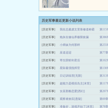
沉迷于巫术，极力反对此
惩…
公之子上疏批评，却被诬
巫师企图篡位。皇帝本就
公一家，闻言大怒，将其
师下狱，楚国公之子成为
历史军事最近更新小说列表
下被残害第一人。十三年
[历史军事]
我在总裁虐文里靠修道称霸
第11
一官员的离奇死亡让这件
事重新展示在大众眼前，
[历史军事]
炮灰在修仙界极限捡漏
第386
相也渐渐揭开，而这得益
乎与此案毫不…
[历史军事]
小师妹为何那样
第25
[历史军事]
巫道迢迢
第77
[历史军事]
寄生阴郁剑君后
第10
[历史军事]
星际最强指挥官
第130
[历史军事]
日记训练营[无限]
第313
[历史军事]
超能力是模拟岛主[末世]
第11
[历史军事]
女巫那般恋爱[西幻]
第20
[历史军事]
观察者效应[悬疑]
第69章
[历史军事]
准备好，游戏开始了[末世]
第78