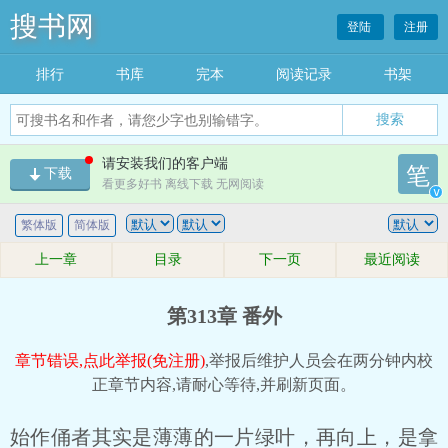
搜书网
登陆
注册
排行
书库
完本
阅读记录
书架
搜索
请安装我们的客户端
笔
下载
看更多好书 离线下载 无网阅读
v
繁体版
简体版
上一章
目录
下一页
最近阅读
第313章 番外
章节错误,点此举报(免注册)
,举报后维护人员会在两分钟内校
正章节内容,请耐心等待,并刷新页面。
始作俑者其实是薄薄的一片绿叶，再向上，是拿