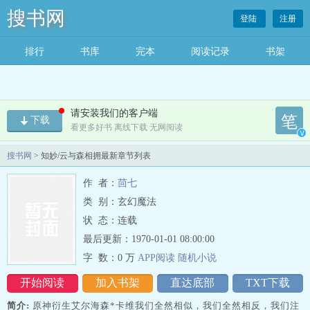
搜书网
登陆
注册
排行
书库
完本
阅读记录
书架
请安装我们的客户端
笔
下载
看更多好书 离线下载 无网阅读
v
搜书网
> 知妙/云与森相拥最新章节列表
作 者：
茴七
类 别：玄幻魔法
状 态：连载
最后更新：1970-01-01 08:00:00
字 数：
0 万
APP阅读
随机
小
说
开始阅读
加入书架
直达底部
TXT下载
简介:
原神衍生艾尔海森*卡维我们全然相似，我们全然相反，我们注