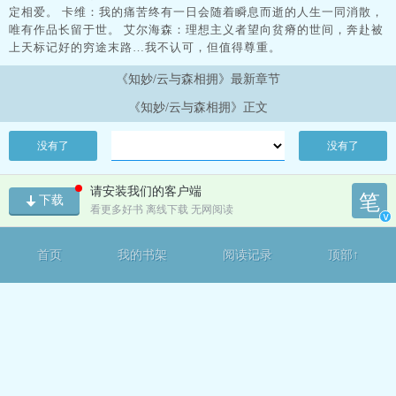
定相爱。 卡维：我的痛苦终有一日会随着瞬息而逝的人生一同消散，
唯有作品长留于世。 艾尔海森：理想主义者望向贫瘠的世间，奔赴被
上天标记好的穷途末路…我不认可，但值得尊重。
《知妙/云与森相拥》最新章节
《知妙/云与森相拥》正文
没有了
没有了
请安装我们的客户端
笔
下载
看更多好书 离线下载 无网阅读
v
首页
我的书架
阅读记录
顶部↑