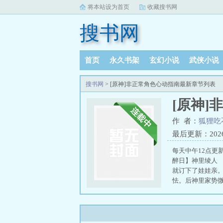
将本站设为首页
收藏搜书网
搜书网
首页
永久书架
玄幻小说
武侠小说
阅读记录
搜书网
> [原神]非正常角色心动指南最新章节列表
[原神]
作 者：
狐狸吃
最后更新：2026-0
每天中午12点
醉日】神里绫人
就订下了娃娃亲
怯。后神里家势
非正常角色心动
色举例
原神非正