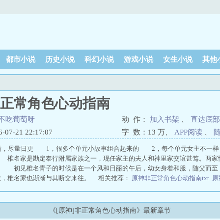
都市小说
历史小说
科幻小说
游戏小说
女生小说
其他
非正常角色心动指南
不吃葡萄呀
动 作：
加入书架
、
直达底部
7-21 22:17:07
字 数：
13 万
、
APP阅读
、
更新，尽量日更 1，很多个单元小故事组合起来的 2，每个单元女主不一
 椎名家是勘定奉行附属家族之一，现任家主的夫人和神里家交谊甚笃。两家
。 初见椎名青子的时候是在一个风和日丽的午后，幼女身着和服，随父而至
微，椎名家也渐渐与其断交来往。 相关推荐：
原神非正常角色心动指南txt
原
指南
原神45级角色正常伤害
原神20级角色正常伤害
原神40级角色正常伤害
原
式角色什么意思
原神 非正式角色
原神60级角色正常伤害
原神25级角色多少
《[原神]非正常角色心动指南》最新章节