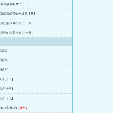
章 名为故事的魔法「二」
章 海螺海螺请你告诉我【三】
章 尾巴的保养指南[二十八]
章 尾巴的保养指南[二十五]
语[三]
语[六]
语[九]
风语[十二]
风语[十五]
风语[十八]
>第21章 风吹过
[番外]