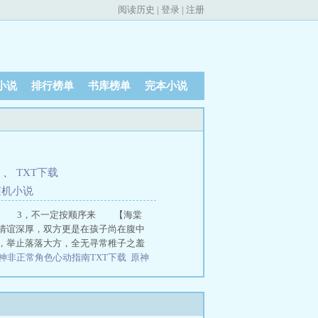
阅读历史
|
登录
|
注册
小说
排行榜单
书库榜单
完本小说
、
TXT下载
随机小说
样 3，不一定按顺序来 【海棠
情谊深厚，双方更是在孩子尚在腹中
，举止落落大方，全无寻常稚子之羞
神非正常角色心动指南TXT下载
原神
神50级角色正常伤害
原神非正式角
级正常